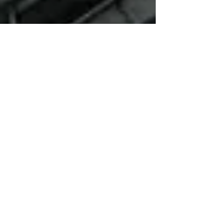
Comment
nous
contacter
2 adresses en suisse
romande
contact@swiss-control.com